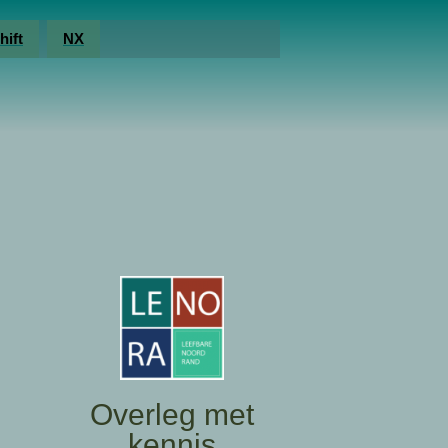
hift
NX
Overleg met
kennis