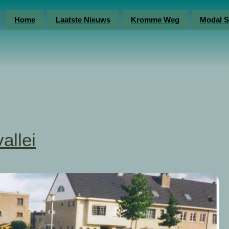
Home
Laatste Nieuws
Kromme Weg
Modal S
allei