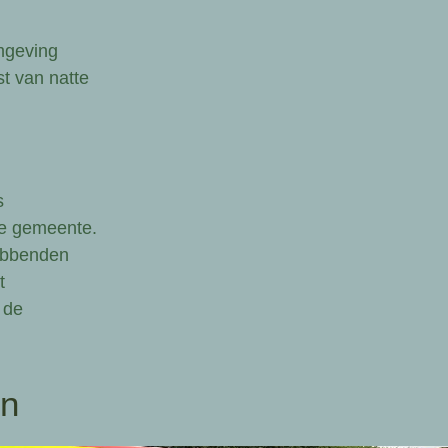
mgeving
t van natte
s
de gemeente.
hebbenden
t
 de
en