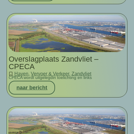
Overslagplaats Zandvliet –
CPECA
Haven
,
Vervoer & Verkeer
,
Zandvliet
CPECA wordt uitgelegdin toelichting en links
naar bericht