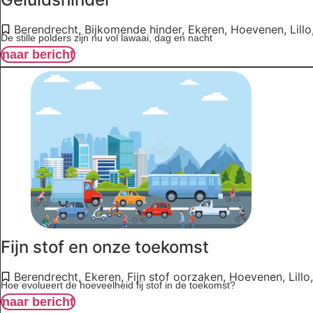
Berendrecht
,
Bijkomende hinder
,
Ekeren
,
Hoevenen
,
Lillo
De stille polders zijn nu vol lawaai, dag en nacht
naar bericht
Fijn stof en onze toekomst
Berendrecht
,
Ekeren
,
Fijn stof oorzaken
,
Hoevenen
,
Lillo
Hoe evolueert de hoeveelheid fij stof in de toekomst?
naar bericht