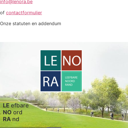
info@lenora.be
of
contactformulier
Onze statuten en addendum
LE
efbare
NO
ord
RA
nd