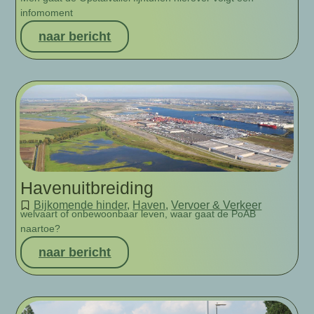
infomoment
naar bericht
Havenuitbreiding
Bijkomende hinder
,
Haven
,
Vervoer & Verkeer
welvaart of onbewoonbaar leven, waar gaat de PoAB
naartoe?
naar bericht