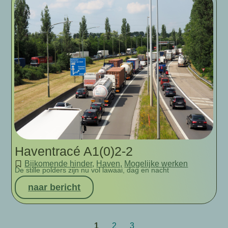
Haventracé A1(0)2-2
Bijkomende hinder
,
Haven
,
Mogelijke werken
De stille polders zijn nu vol lawaai, dag en nacht
naar bericht
1
2
3