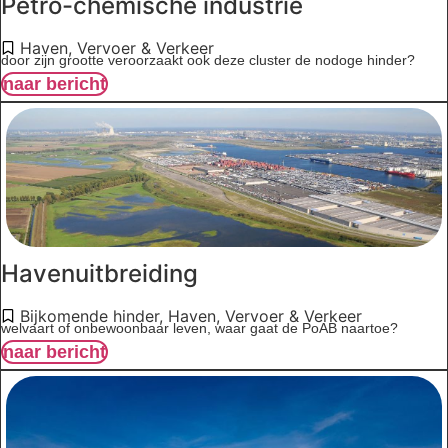
Petro-chemische industrie
Haven
,
Vervoer & Verkeer
door zijn grootte veroorzaakt ook deze cluster de nodoge hinder?
naar bericht
Havenuitbreiding
Bijkomende hinder
,
Haven
,
Vervoer & Verkeer
welvaart of onbewoonbaar leven, waar gaat de PoAB naartoe?
naar bericht