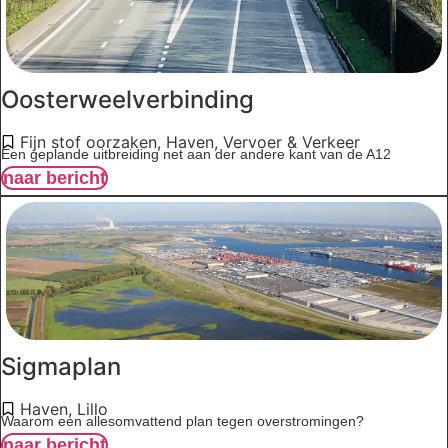
Oosterweelverbinding
Fijn stof oorzaken
,
Haven
,
Vervoer & Verkeer
Een geplande uitbreiding net aan der andere kant van de A12
naar bericht
Sigmaplan
Haven
,
Lillo
Waarom een allesomvattend plan tegen overstromingen?
naar bericht