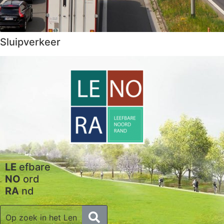
Sluipverkeer
LE
efbare
NO
ord
RA
nd