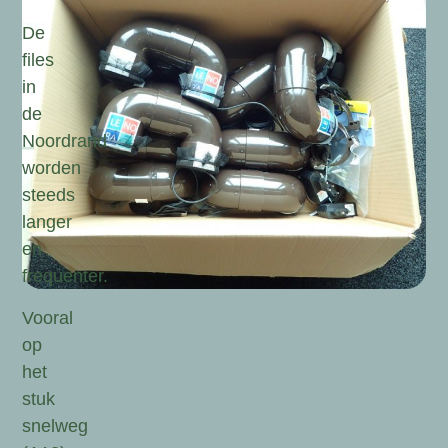
De
files
in
de
Noordrand
worden
steeds
langer
en
frequenter.
Vooral
op
het
stuk
snelweg