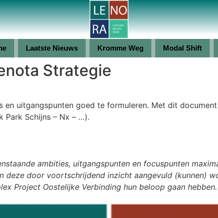
me
Laatste Nieuws
Kromme Weg
Modal Shift
nota Strategie
s en uitgangspunten goed te formuleren. Met dit documen
k Park Schijns – Nx – …).
venstaande ambities, uitgangspunten en focuspunten maxi
len deze door voortschrijdend inzicht aangevuld (kunnen) 
ex Project Oostelijke Verbinding hun beloop gaan hebben.