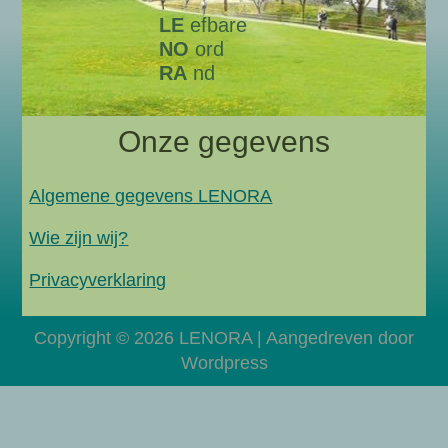
LE
efbare
NO
ord
RA
nd
Onze gegevens
Algemene gegevens LENORA
Wie zijn wij?
Privacyverklaring
Copyright © 2026 LENORA | Aangedreven door
Wordpress