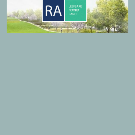
LE
efbare
NO
ord
RA
nd
Onze gegevens
Algemene gegevens LENORA
Wie zijn wij?
Privacyverklaring
Copyright © 2026 LENORA | Aangedreven door