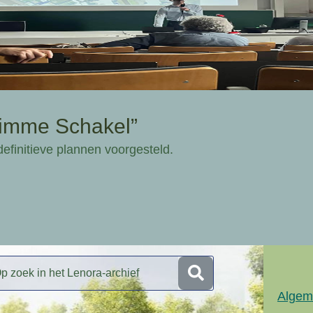
limme Schakel”
finitieve plannen voorgesteld.
Algem