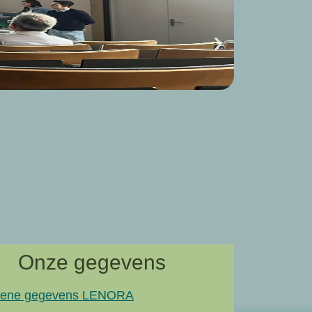
Krommew
Krommew
In ons lokaal 
naar artik
Onze gegevens
ene gegevens LENORA