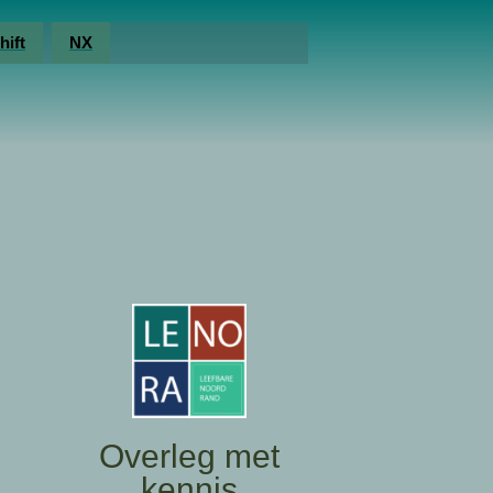
hift
NX
Overleg met
kennis