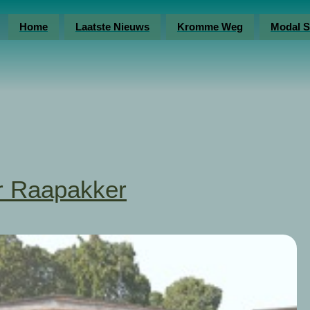
Home
Laatste Nieuws
Kromme Weg
Modal S
 Raapakker