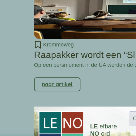
Krommeweg
Raapakker wordt een “S
Op een persmoment in de UA werden de de
naar artikel
LE
efbare
NO
ord