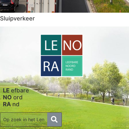
Sluipverkeer
LE
efbare
NO
ord
RA
nd