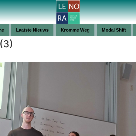
me
Laatste Nieuws
Kromme Weg
Modal Shift
(3)