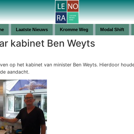
me
Laatste Nieuws
Kromme Weg
Modal Shift
ar kabinet Ben Weyts
fgeven op het kabinet van minister Ben Weyts. Hierdoor h
 de aandacht.