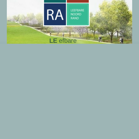
LE
efbare
NO
ord
RA
nd
Onze gegevens
Algemene gegevens LENORA
Wie zijn wij?
Privacyverklaring
Copyright © 2026 LENORA | Aangedreven door