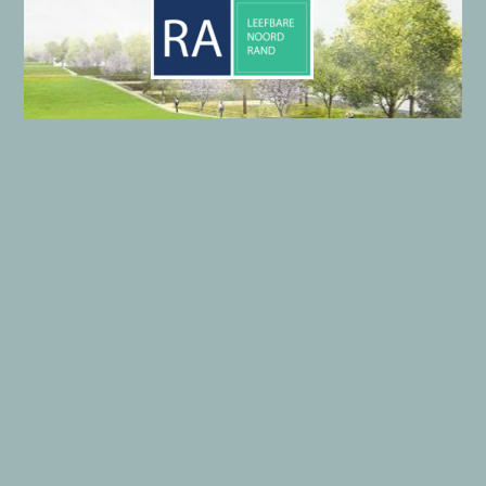
LE
efbare
NO
ord
RA
nd
Onze gegevens
Algemene gegevens LENORA
Wie zijn wij?
Privacyverklaring
Copyright © 2026 LENORA | Aangedreven door