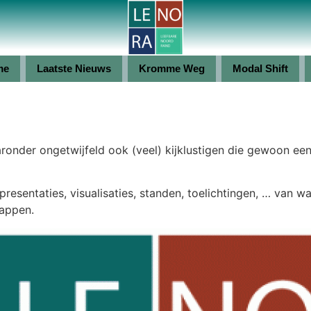
me
Laatste Nieuws
Kromme Weg
Modal Shift
nder ongetwijfeld ook (veel) kijklustigen die gewoon een 
resentaties, visualisaties, standen, toelichtingen, … va
kappen.