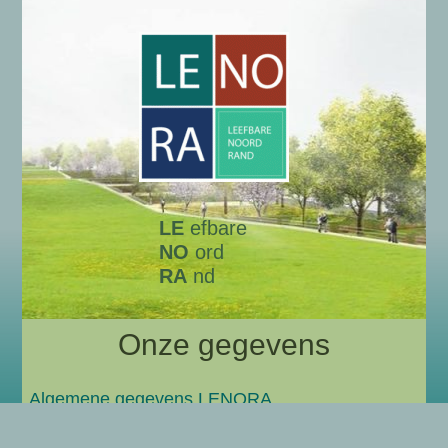
LE
efbare
NO
ord
RA
nd
Onze gegevens
Algemene gegevens LENORA
Wie zijn wij?