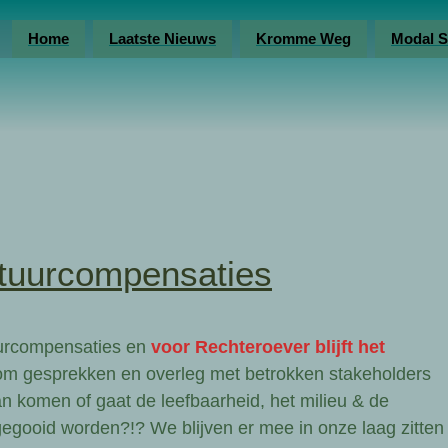
Home
Laatste Nieuws
Kromme Weg
Modal S
uurcompensaties
uurcompensaties en
voor Rechteroever blijft het
om gesprekken en overleg met betrokken stakeholders
van komen of gaat de leefbaarheid, het milieu & de
 gegooid worden?!? We blijven er mee in onze laag zitten