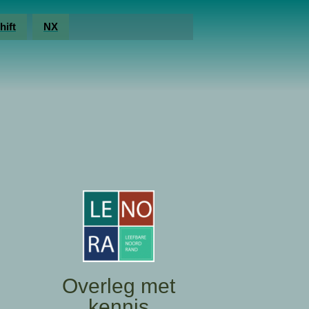
hift
NX
Overleg met
kennis