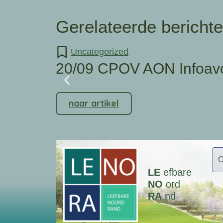
Gerelateerde bericht
Uncategorized
20/09 CPOV AON Infoav
naar artikel
LE
efbare
NO
ord
RA
nd