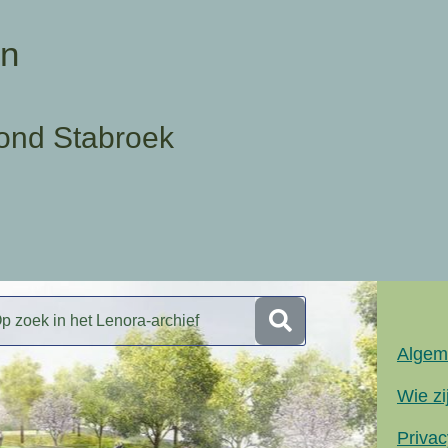
en
ond Stabroek
Algem
Wie zi
Privac