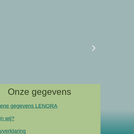
Uncategor
07/02 L
naar artik
Onze gegevens
ene gegevens LENORA
jn wij?
yverklaring