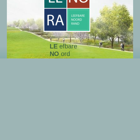
LE
efbare
NO
ord
RA
nd
Onze gegevens
Algemene gegevens LENORA
Wie zijn wij?
Privacyverklaring