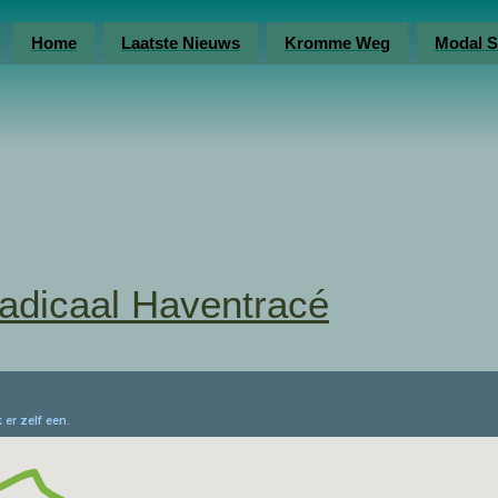
Home
Laatste Nieuws
Kromme Weg
Modal S
radicaal Haventracé