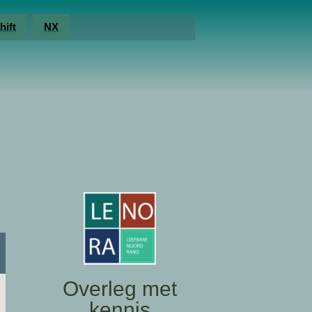
hift
NX
Overleg met
kennis