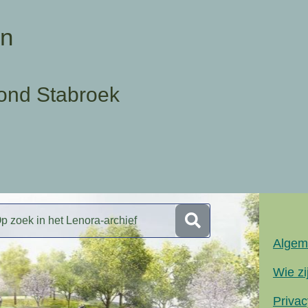
en
ond Stabroek
Algem
Wie zi
Privac