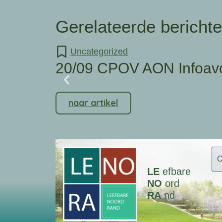
Gerelateerde bericht
Uncategorized
20/09 CPOV AON Infoav
naar artikel
LE
efbare
NO
ord
RA
nd