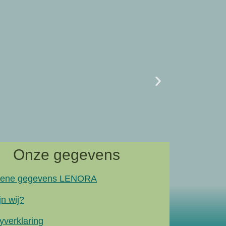
Uncategor
07/02 L
naar artik
Onze gegevens
ene gegevens LENORA
jn wij?
yverklaring