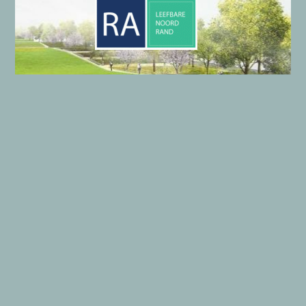
LE
efbare
NO
ord
RA
nd
Onze gegevens
Algemene gegevens LENORA
Wie zijn wij?
Privacyverklaring
Copyright © 2026 LENORA | Aangedreven door