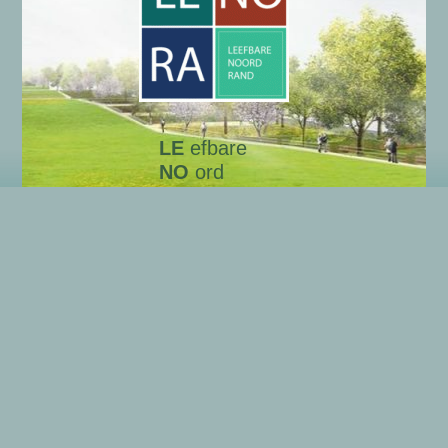
LE
efbare
NO
ord
RA
nd
Onze gegevens
Algemene gegevens LENORA
Wie zijn wij?
Privacyverklaring