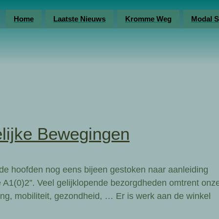
Home
Laatste Nieuws
Kromme Weg
Modal S
lijke Bewegingen
e hoofden nog eens bijeen gestoken naar aanleiding
A1(0)2”. Veel gelijklopende bezorgdheden omtrent onz
ing, mobiliteit, gezondheid, … Er is werk aan de winkel