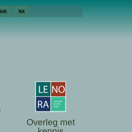
hift
NX
e
Overleg met
kennis