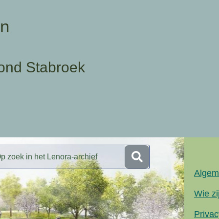
en
ond Stabroek
Algem
Wie zi
Privac