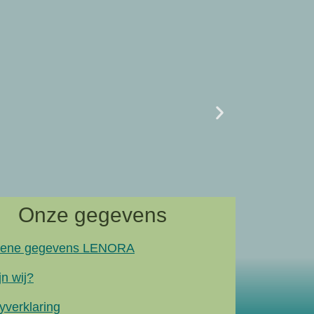
Uncategor
07/02 L
naar artik
Onze gegevens
ene gegevens LENORA
jn wij?
yverklaring