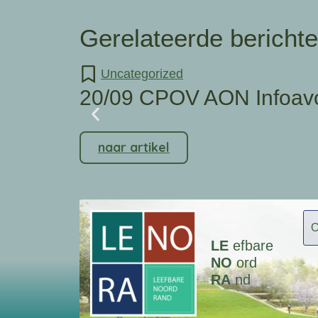
Gerelateerde bericht
Uncategorized
20/09 CPOV AON Infoav
naar artikel
LE
efbare
NO
ord
RA
nd