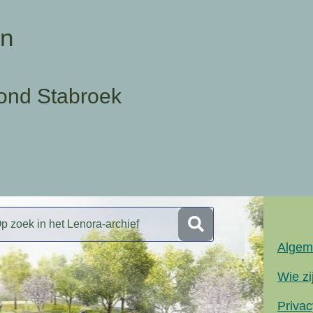
en
ond Stabroek
Algem
Wie zi
Privac