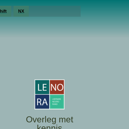
hift
NX
Overleg met
kennis