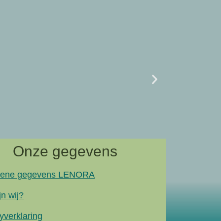
Uncategor
07/02 L
naar artik
Onze gegevens
ene gegevens LENORA
jn wij?
yverklaring