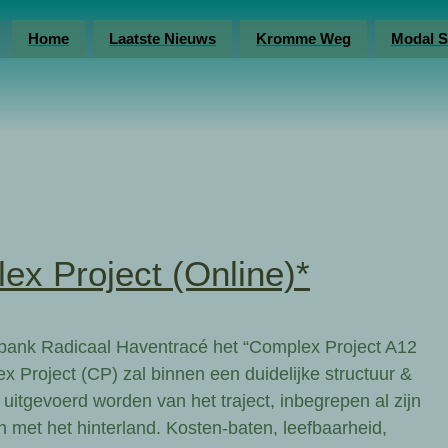
Home
Laatste Nieuws
Kromme Weg
Modal S
x Project (Online)*
bank Radicaal Haventracé het “Complex Project A12
 Project (CP) zal binnen een duidelijke structuur &
uitgevoerd worden van het traject, inbegrepen al zijn
n met het hinterland. Kosten-baten, leefbaarheid,