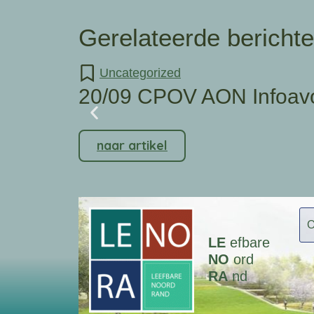
Gerelateerde bericht
Uncategorized
20/09 CPOV AON Infoav
naar artikel
LE
efbare
NO
ord
RA
nd