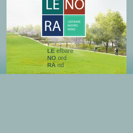
LE
efbare
NO
ord
RA
nd
Onze gegevens
Algemene gegevens LENORA
Wie zijn wij?
Privacyverklaring