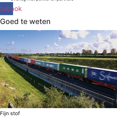
cebook
Goed te weten
Fijn stof