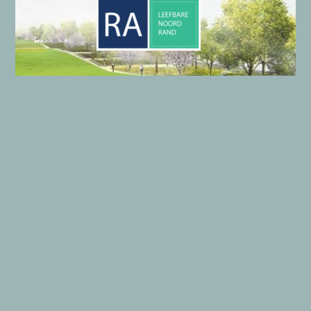
LE
efbare
NO
ord
RA
nd
Onze gegevens
Algemene gegevens LENORA
Wie zijn wij?
Privacyverklaring
Copyright © 2026 LENORA | Aangedreven door