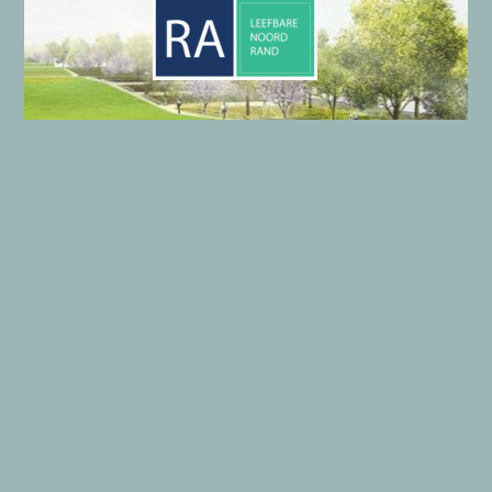
LE
efbare
NO
ord
RA
nd
Onze gegevens
Algemene gegevens LENORA
Wie zijn wij?
Privacyverklaring
Copyright © 2026 LENORA | Aangedreven door