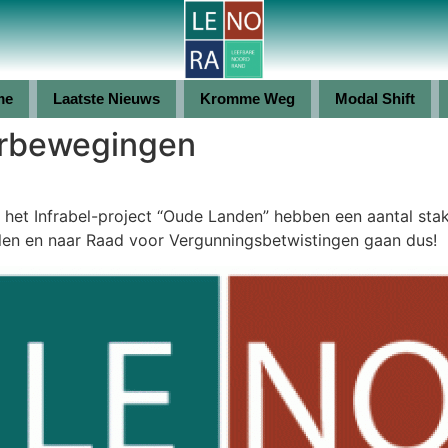
me
Laatste Nieuws
Kromme Weg
Modal Shift
erbewegingen
het Infrabel-project “Oude Landen” hebben een aantal stake
llen en naar Raad voor Vergunningsbetwistingen gaan dus!