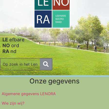
LE
efbare
NO
ord
RA
nd
Onze gegevens
Algemene gegevens LENORA
Wie zijn wij?