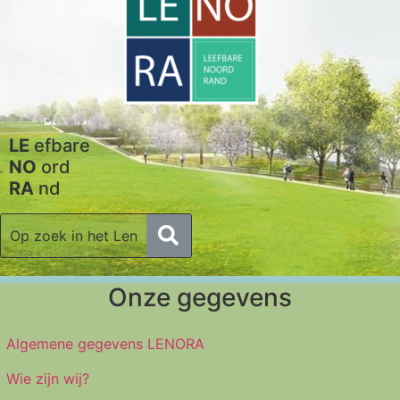
LE
efbare
NO
ord
RA
nd
Onze gegevens
Algemene gegevens LENORA
Wie zijn wij?