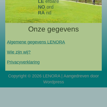
LE
efbare
NO
ord
RA
nd
Onze gegevens
Algemene gegevens LENORA
Wie zijn wij?
Privacyverklaring
Copyright © 2026 LENORA | Aangedreven door
Wordpress