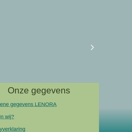
Uncategor
07/02 L
naar artik
Onze gegevens
ene gegevens LENORA
jn wij?
yverklaring