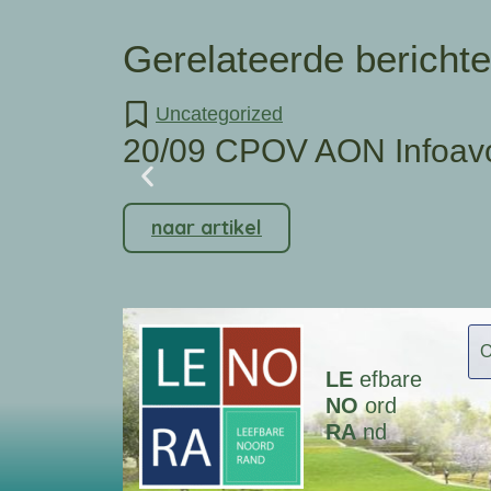
Gerelateerde bericht
Uncategorized
20/09 CPOV AON Infoav
naar artikel
LE
efbare
NO
ord
RA
nd