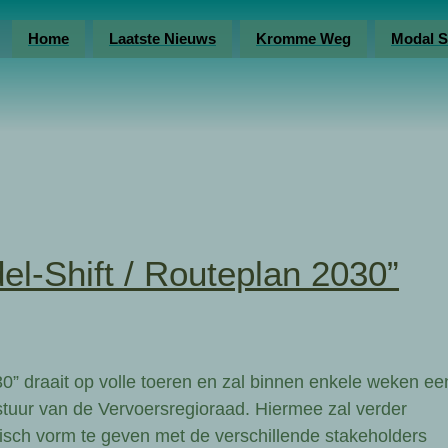
Home
Laatste Nieuws
Kromme Weg
Modal S
l-Shift / Routeplan 2030”
0” draait op volle toeren en zal binnen enkele weken ee
stuur van de Vervoersregioraad. Hiermee zal verder
isch vorm te geven met de verschillende stakeholders