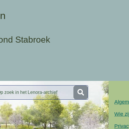
en
ond Stabroek
Algem
Wie zi
Privac