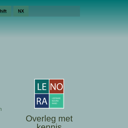
hift
NX
n
Overleg met
kennis