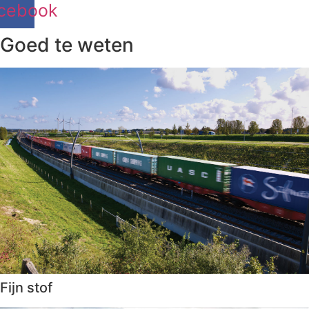
cebook
Goed te weten
Fijn stof