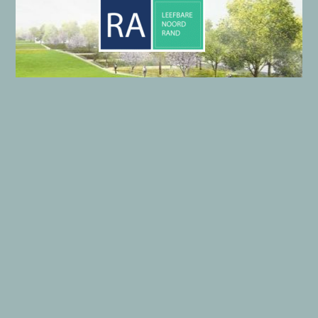
LE
efbare
NO
ord
RA
nd
Onze gegevens
Algemene gegevens LENORA
Wie zijn wij?
Privacyverklaring
Copyright © 2026 LENORA | Aangedreven door