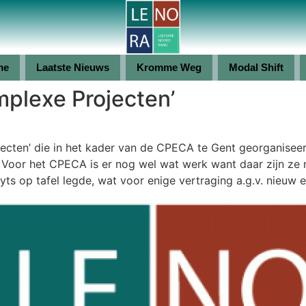
me
Laatste Nieuws
Kromme Weg
Modal Shift
plexe Projecten’
ten’ die in het kader van de CPECA te Gent georganiseerd
 Voor het CPECA is er nog wel wat werk want daar zijn ze 
yts op tafel legde, wat voor enige vertraging a.g.v. nieuw 