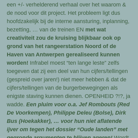
een +/- verhelderend verhaal over het waarom &
de nood voor dit project. Het probleem ligt dus
hoofdzakelijk bij de interne aansturing, inplanning,
bezetting, … van de treinen EN
met wat
creativiteit zou de kruising blijkbaar ook op
grond van het rangeerstation Noord of de
Haven van Antwerpen gerealiseerd kunnen
worden!
Infrabel moest “ten lange leste” zelfs
toegeven dat zij een deel van hun cijfers/tellingen
(gespreid over jaren!) niet meer hebben & dat de
cijfers/tellingen van de burgerbewegingen als
enigste staving kunnen dienen. OPENHEID ?!?, ja
wadde.
Een pluim voor o.a. Jef Rombouts (Red
De Voorkempen), Philippe Deleu (Bolse), Dirk
Bus (Hoekakker), … voor hun niet aflatende
ijver om tegen het dossier “Oude landen” met
gegronde argumenten te blijven ageren!
Wordt