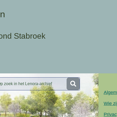
en
ond Stabroek
Algem
Wie zi
Privac