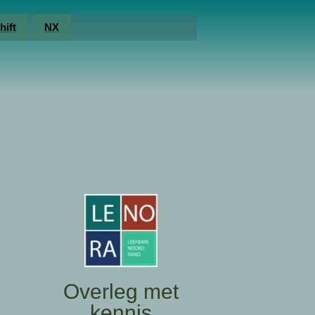
hift
NX
Overleg met
kennis