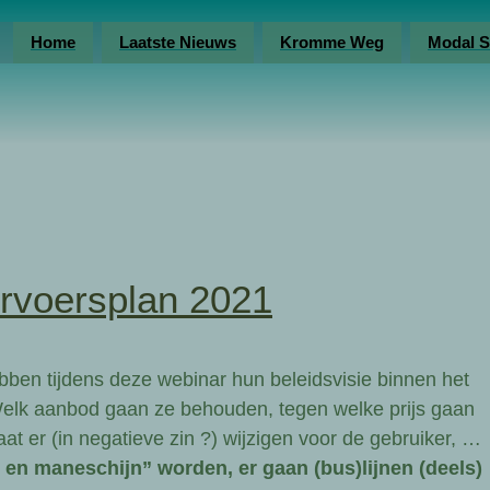
Home
Laatste Nieuws
Kromme Weg
Modal S
rvoersplan 2021
bben tijdens deze webinar hun beleidsvisie binnen het
elk aanbod gaan ze behouden, tegen welke prijs gaan
t er (in negatieve zin ?) wijzigen voor de gebruiker, …
r en maneschijn” worden, er gaan (bus)lijnen (deels)