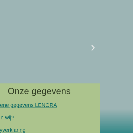
Uncategor
07/02 L
naar artik
Onze gegevens
ene gegevens LENORA
jn wij?
yverklaring