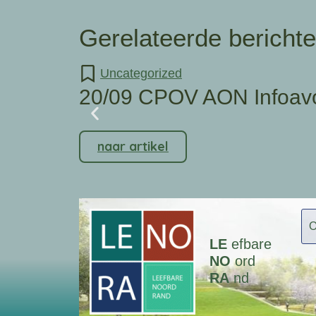
Gerelateerde bericht
Uncategorized
20/09 CPOV AON Infoav
naar artikel
LE
efbare
NO
ord
RA
nd