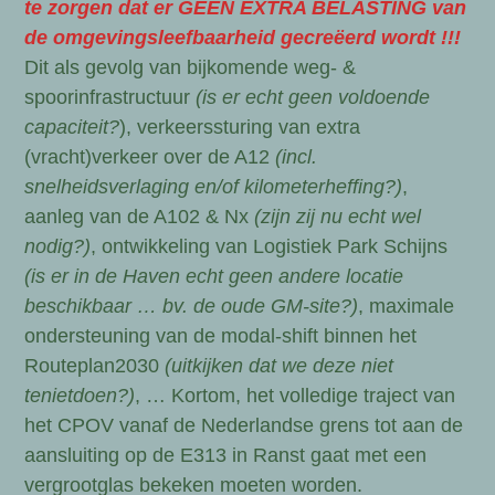
te zorgen dat er GEEN EXTRA BELASTING van
de omgevingsleefbaarheid gecreëerd wordt !!!
Dit als gevolg van bijkomende weg- &
spoorinfrastructuur
(is er echt geen voldoende
capaciteit?
), verkeerssturing van extra
(vracht)verkeer over de A12
(incl.
snelheidsverlaging en/of kilometerheffing?)
,
aanleg van de A102 & Nx
(zijn zij nu echt wel
nodig?)
, ontwikkeling van Logistiek Park Schijns
(is er in de Haven echt geen andere locatie
beschikbaar … bv. de oude GM-site?)
, maximale
ondersteuning van de modal-shift binnen het
Routeplan2030
(uitkijken dat we deze niet
tenietdoen?)
, … Kortom, het volledige traject van
het CPOV vanaf de Nederlandse grens tot aan de
aansluiting op de E313 in Ranst gaat met een
vergrootglas bekeken moeten worden.