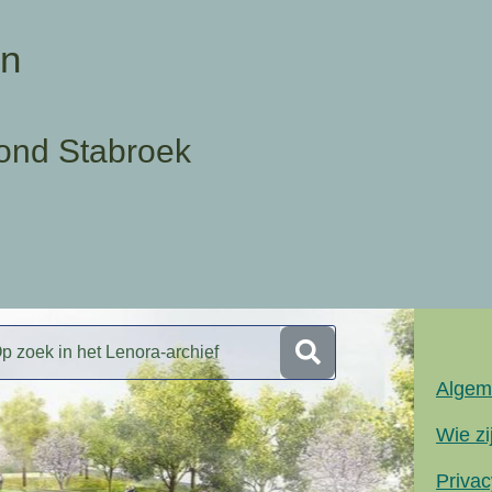
en
ond Stabroek
Algem
Wie zi
Privac