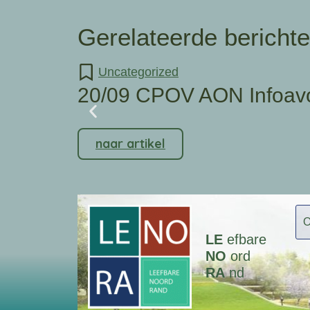
Gerelateerde bericht
Uncategorized
20/09 CPOV AON Infoav
naar artikel
LE
efbare
NO
ord
RA
nd