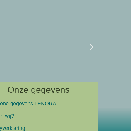
Uncategor
07/02 L
naar artik
Onze gegevens
ene gegevens LENORA
jn wij?
yverklaring