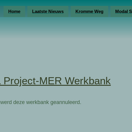
Home
Laatste Nieuws
Kromme Weg
Modal S
Project-MER Werkbank
e werd deze werkbank geannuleerd.