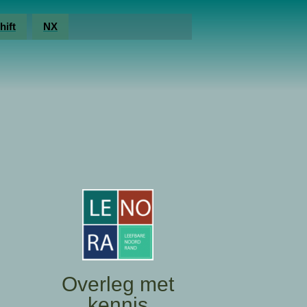
hift
NX
Overleg met
kennis