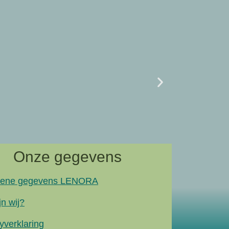
Uncategor
07/02 L
naar artik
Onze gegevens
ene gegevens LENORA
jn wij?
yverklaring