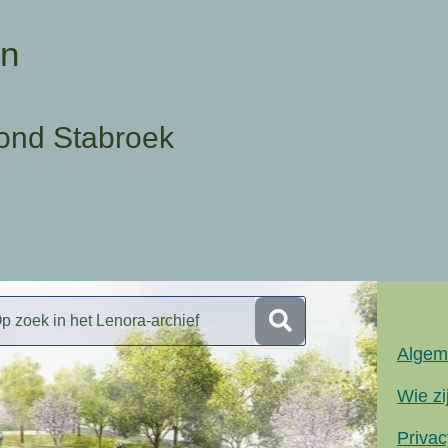
en
ond Stabroek
Algem
Wie zi
Privac