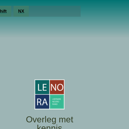
hift
NX
Overleg met
kennis