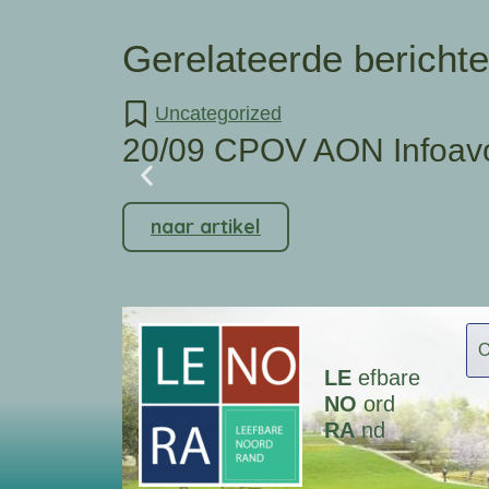
Gerelateerde bericht
Uncategorized
20/09 CPOV AON Infoav
naar artikel
LE
efbare
NO
ord
RA
nd