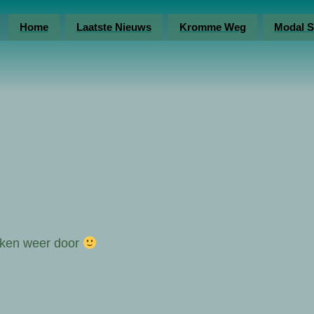
Home
Laatste Nieuws
Kromme Weg
Modal S
nken weer door