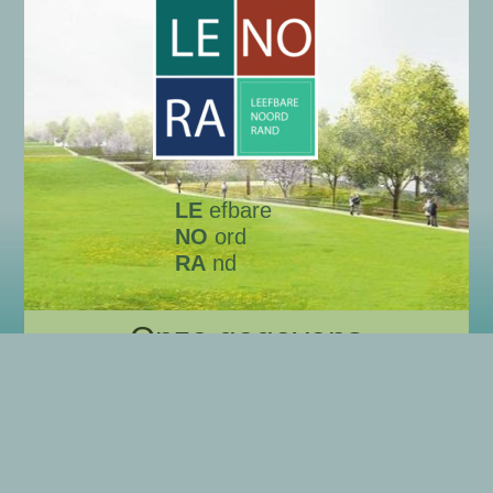
LE
efbare
NO
ord
RA
nd
Onze gegevens
Algemene gegevens LENORA
Wie zijn wij?
Privacyverklaring