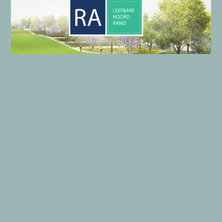
LE
efbare
NO
ord
RA
nd
Onze gegevens
Algemene gegevens LENORA
Wie zijn wij?
Privacyverklaring
Copyright © 2026 LENORA | Aangedreven door