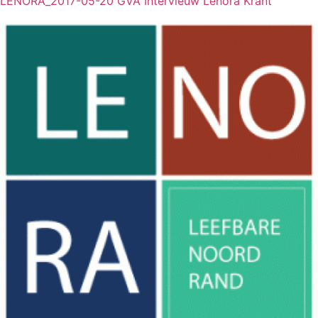
LENORA_2017-05-20 GVA Intervieuw Lenora Krant