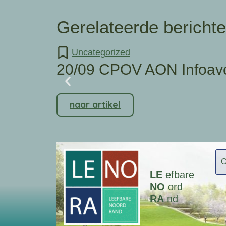
Gerelateerde bericht
Uncategorized
20/09 CPOV AON Infoav
naar artikel
LE
efbare
NO
ord
RA
nd