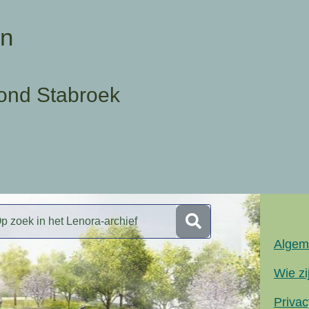
en
ond Stabroek
Algem
Wie zi
Privac