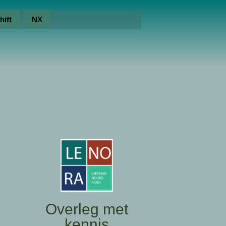
hift
NX
Overleg met
kennis