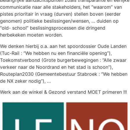
Belangrijke aandachtspunten zoals transparante en eerlijke
communicatie naar alle stakeholders, het “waarom” van
pistes prioritair in vraag (durven) stellen boven (eerder
genomen) politieke beslissingen/wensen, … duiden op
“old- school” beslissingsprocessen die dringend
herbekeken moeten worden.
We denken hierbij o.a. aan het spoordossier Oude Landen
(Tuc-Rail : “We hebben nu een financiële opening”),
Toekomstverbond (Grote burgerbewegingen : “Alle zwaar
verkeer naar de Noordrand en het stad is schoon”),
Routeplan2030 (Gemeentebestuur Stabroek : “We hebben
de NX zeker nodig”), …
Werk aan de winkel & Gezond verstand MOET primeren !!!