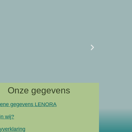
Uncategor
07/02 L
naar artik
Onze gegevens
ene gegevens LENORA
jn wij?
yverklaring