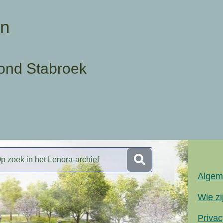
en
ond Stabroek
Algem
Wie zi
Privac