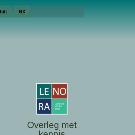
hift
NX
Overleg met
kennis