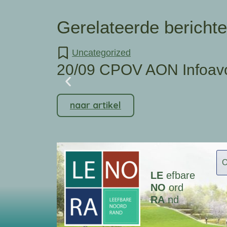
Gerelateerde bericht
Uncategorized
20/09 CPOV AON Infoav
naar artikel
LE
efbare
NO
ord
RA
nd