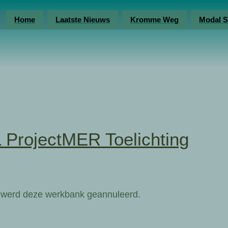
Home
Laatste Nieuws
Kromme Weg
Modal S
rojectMER Toelichting
e werd deze werkbank geannuleerd.