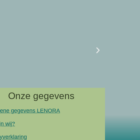
Uncategor
07/02 L
naar artik
Onze gegevens
ene gegevens LENORA
jn wij?
yverklaring