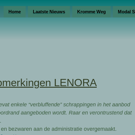
Home
Laatste Nieuws
Kromme Weg
Modal S
merkingen LENORA
vat enkele “verbluffende” schrappingen in het aanbod
oordrand aangeboden wordt. Raar en verontrustend dat
.
en bezwaren aan de administratie overgemaakt.