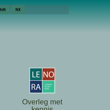
hift
NX
Overleg met
kennis