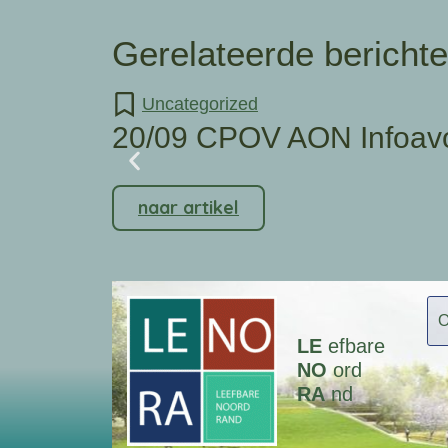
Gerelateerde bericht
Uncategorized
20/09 CPOV AON Infoav
naar artikel
LE
efbare
NO
ord
RA
nd