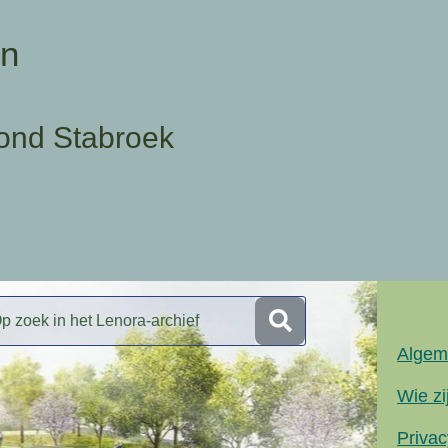
en
ond Stabroek
Algem
Wie zi
Privac