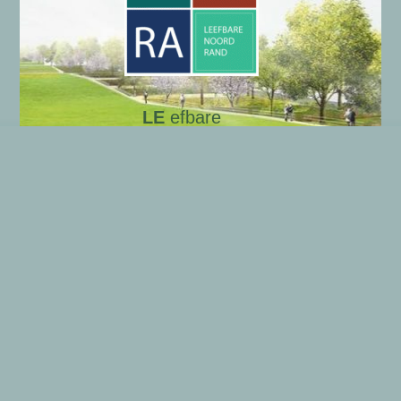
LE
efbare
NO
ord
RA
nd
Onze gegevens
Algemene gegevens LENORA
Wie zijn wij?
Privacyverklaring
Copyright © 2026 LENORA | Aangedreven door